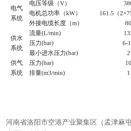
电压等级（
V）
38
电气
电机总功率（
kW）
161.5（2×7
系统
外接电缆长度（
m）
8
流量
(L/min)
13
供水
压力
(bar)
6-
系统
最小进水压力
(bar)
2
供气
压力
(bar)
1
系统
排量
(m3/min)
1
河南省洛阳市空港产业聚集区（孟津麻