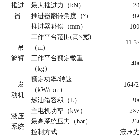
推进
最大推进力（
kN）
2
器
推进器翻转角度（
°）
36
推进器补偿（
mm）
18
工作平台范围
(高×宽)
11.5
吊
（m）
篮臂
工作平台额定载重
40
（
kg）
额定功率
/转速
发
164/
（kW/rpm）
动机
燃油箱容积（
L）
20
主电机功率（
kW）
2×
液压
最高系统压力（
bar）
23
系统
控制方式
液压