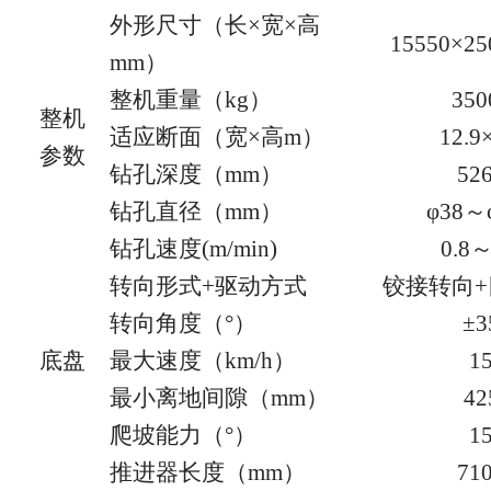
外形尺寸（长
×宽×高
15550×25
mm）
整机重量（
kg）
350
整机
适应断面（宽
×高m）
12.9
参数
钻孔深度（
mm）
52
钻孔直径（
mm）
φ38～
钻孔速度
(m/min)
0.8～
转向形式
+驱动方式
铰接转向
转向角度（
°）
±3
底盘
最大速度（
km/h）
1
最小离地间隙（
mm）
42
爬坡能力（
°）
1
推进器长度（
mm）
71