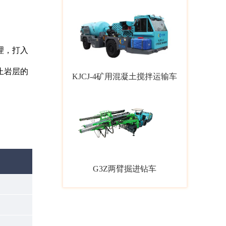
理，打入
止岩层的
KJCJ-4矿用混凝土搅拌运输车
。
G3Z两臂掘进钻车