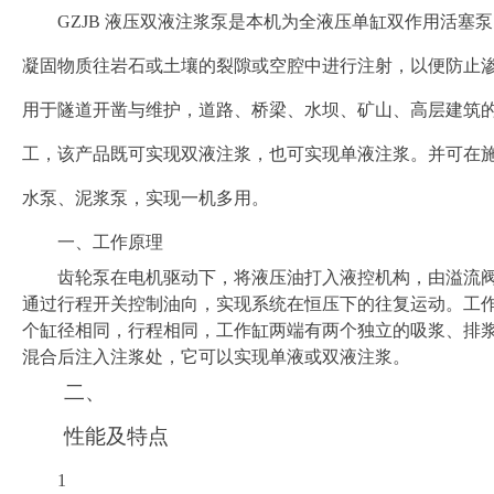
GZJB 液压双液注浆泵是本机为全液压单缸双作用活塞
凝固物质往岩石或土壤的裂隙或空腔中进行注射，以便防止
用于隧道开凿与维护，道路、桥梁、水坝、矿山、高层建筑
工，该产品既可实现双液注浆，也可实现单液注浆。并可在
水泵、泥浆泵，实现一机多用。
一、工作原理
齿轮泵在电机驱动下，将液压油打入液控机构，由溢流
通过行程开关控制油向，实现系统在恒压下的往复运动。工
个缸径相同，行程相同，工作缸两端有两个独立的吸浆、排
混合后注入注浆处，它可以实现单液或双液注浆。
二、
性能及特点
1